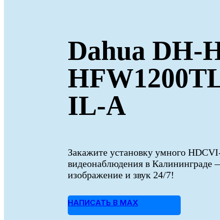
Dahua DH-
HFW1200T
IL-A
Закажите установку умного HDCVI
видеонаблюдения в Калининграде 
изображение и звук 24/7!
НАПИСАТЬ В MAX