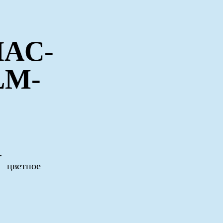
HAC-
LM-
-
— цветное