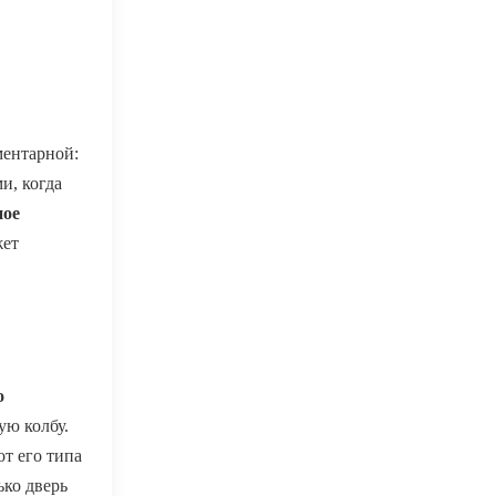
ементарной:
и, когда
ное
жет
о
ую колбу.
от его типа
ко дверь