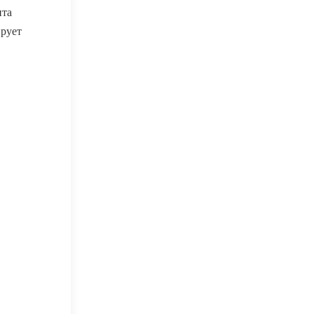
ита
рует