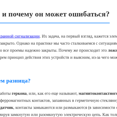
 и почему он может ошибаться?
хранной сигнализации
. Их задача, на первый взгляд, кажется эл
 закрыто. Однако на практике мы часто сталкиваемся с ситуациям
ьно все проемы надежно закрыты. Почему же происходит это
лож
ерем принцип действия этих устройств и выясним, из-за чего мо
ем разница?
работы
геркона
, или, как его еще называют,
магнитоконтактног
х ферромагнитных контактов, запаянных в герметичную стеклянн
датчик
, контакты замыкаются или размыкаются (в зависимости 
ируя замкнутую или разомкнутую электрическую цепь. Как толь