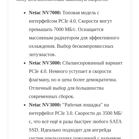
Netac NV7000:
Топовая модель с
интерфейсом PCIe 4.0. Скорости могут
превышать 7000 МБ/с. Оснащается
массивным радиатором для эффективного
охлаждения. Выбор бескомпромиссных
энтузиастов.
Netac NV5000:
Сбалансированный вариант
PCIe 4.0. Немного уступает в скорости
флагману, но и цена более демократична.
Отличный выбор для большинства
современных сборок.
Netac NV3000:
"Рабочая лошадка" на
интерфейсе PCIe 3.0. Скорости до 3500 МБ/
с, что всё ещё в разы быстрее любого SATA
SSD. Идеально подходит для апгрейда
систем предыдущих поколений с разъемом