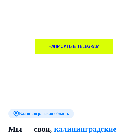
Продажа и интеграция полного спектра оборудования
для безопасности. Проектирование, монтаж и сервис
комплексных систем под ваши задачи.
НАПИСАТЬ В TELEGRAM
Калининградская область
Мы — свои,
калининградские