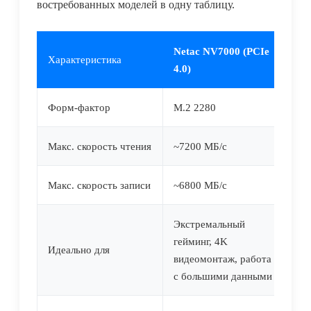
востребованных моделей в одну таблицу.
Netac NV7000 (PCIe
Ne
Характеристика
4.0)
3.
Форм-фактор
M.2 2280
M.
Макс. скорость чтения
~7200 МБ/с
~3
Макс. скорость записи
~6800 МБ/с
~3
Экстремальный
Со
гейминг, 4K
Идеально для
бы
видеомонтаж, работа
иг
с большими данными