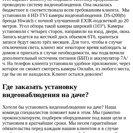
проводную систему видеонаблюдения. Она оказалась
бюджетнее и соответствовала всем требованиям клиента. Мы
установили 4 HD-TVI камеры видеонаблюдения DS-t200(b)
бренда Hiwatch с ночной улучшенной EXIR-подсветкой до 20
метров. Угол обзора такой камеры широкий (103°). Камеры
установили с четырех сторон, направили на вход, двери, окна.
Запись ведется на жесткий диск объемом 6Тб, храниться
записи будут около трёх месяцев. Для того, чтобы в случае
отключения света, клиент мог некоторое время наблюдать за
домом и приехать в случае необходимости, мы подключили
дополнительный источник питания (ББП) и аккумулятор 7А/
ч. На телефон клиента установили удобное приложение, через
которое он сможет смотреть камеры Онлайн, из любого места,
где бы он не находился. Клиент остался доволен!
Где заказать установку
видеонаблюдения на даче?
Хотели бы установить видеонаблюдение на даче? Наша
команда специалистов поможет вам в этом. Мы грамотно
проконсультируем, подберем оборудование под ваши цели и
установим в кратчайшие сроки. Мы несем гарантийные
обязательства перед каждым нашим клиентом и в случае