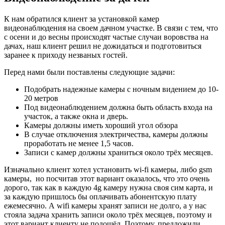
К нам обратился клиент за установкой камер
видеонаблюдения на своем дачном участке. В связи с тем, что
с осени и до весны происходят частые случаи воровства на
дачах, наш клиент решил не дожидаться и подготовиться
заранее к приходу незваных гостей.
Перед нами были поставлены следующие задачи:
Подобрать надежные камеры с ночным видением до 10-
20 метров
Под видеонаблюдением должна быть область входа на
участок, а также окна и дверь.
Камеры должны иметь хороший угол обзора
В случае отключения электричества, камеры должны
проработать не менее 1,5 часов.
Записи с камер должны храниться около трёх месяцев.
Изначально клиент хотел установить wi-fi камеры, либо gsm
камеры, но посчитав этот вариант оказалось, что это очень
дорого, так как в каждую 4g камеру нужна своя сим карта, и
за каждую пришлось бы оплачивать абонентскую плату
ежемесячно. А wifi камеры хранят записи не долго, а у нас
стояла задача хранить записи около трёх месяцев, поэтому и
этот вариант клиенту не подошёл. Поэтому, предложили