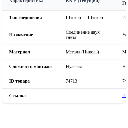
Характеристика
RR-F (Текущий)
Гн
Тип соединения
Штекер — Штекер
Гн
Соединение двух
Назначение
Уд
гнезд
Материал
Металл (Никель)
Ме
Сложность монтажа
Нулевая
Ну
ID товара
74713
74
Ссылка
—
Пе