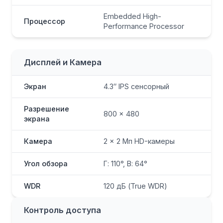
Embedded High-
Процессор
Performance Processor
Дисплей и Камера
Экран
4.3″ IPS сенсорный
Разрешение
800 × 480
экрана
Камера
2 × 2 Мп HD-камеры
Угол обзора
Г: 110°, В: 64°
WDR
120 дБ (True WDR)
Контроль доступа