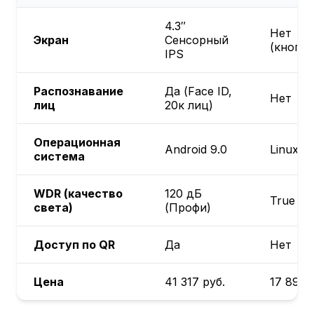
4.3″
Нет
Экран
Сенсорный
(кнопоч
IPS
Распознавание
Да (Face ID,
Нет
лиц
20к лиц)
Операционная
Android 9.0
Linux
система
WDR (качество
120 дБ
True W
света)
(Профи)
Доступ по QR
Да
Нет
Цена
41 317
руб.
17 890
р