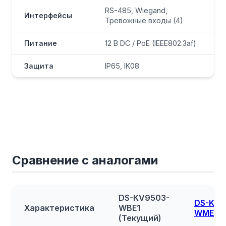
RS-485, Wiegand,
Интерфейсы
Тревожные входы (4)
Питание
12 В DC / PoE (IEEE802.3af)
Защита
IP65, IK08
Сравнение с аналогами
DS-KV9503-
DS-KV8
Характеристика
WBE1
WME1
(Текущий)